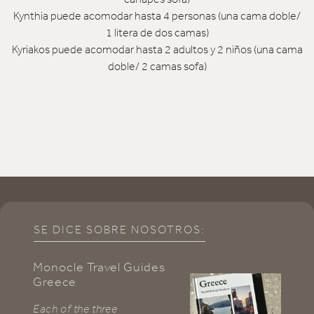
Kynthia puede acomodar hasta 4 personas (una cama doble/
1 litera de dos camas)
Kyriakos puede acomodar hasta 2 adultos y 2 niños (una cama
doble/ 2 camas sofa)
SE DICE SOBRE NOSOTROS:
Monocle Travel Guides
C
Greece
U
Each of the three
Th