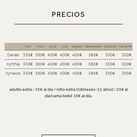
PRECIOS
Abril
Mayo
Junio
Julio
Agosto
Septiembre
Octubre
Noviembre
Danae
330€
360€
400€
400€
400€
380€
350€
300€
Kynthia
330€
360€
400€
400€
400€
380€
350€
300€
Kyriakos
330€
360€
400€
400€
400€
380€
350€
300€
adulto extra : 35€ al día / niño extra (18meses-12 años) : 25€ al
día/cama bebé 10€ al día.