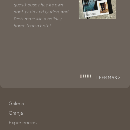
guesthouses has its own
ou
pool, patio and garden, and
Tu
feels more like a holiday
gr
home than a hotel.
1
2
3
4
5
LEER MAS >
Galeria
Granja
Experiencias