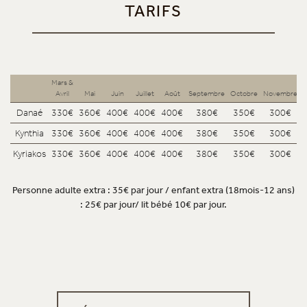
TARIFS
Mars &
Avril
Mai
Juin
Juillet
Août
Septembre
Octobre
Novembre
Danaé
330€
360€
400€
400€
400€
380€
350€
300€
Kynthia
330€
360€
400€
400€
400€
380€
350€
300€
Kyriakos
330€
360€
400€
400€
400€
380€
350€
300€
Personne adulte extra : 35€ par jour / enfant extra (18mois-12 ans)
: 25€ par jour/ lit bébé 10€ par jour.