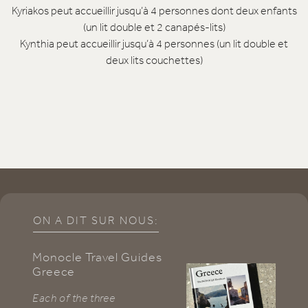
Kyriakos peut accueillir jusqu’à 4 personnes dont deux enfants
(un lit double et 2 canapés-lits)
Kynthia peut accueillir jusqu’à 4 personnes (un lit double et
deux lits couchettes)
ON A DIT SUR NOUS:
Monocle Travel Guides
C
Greece
U
Each of the three
Th