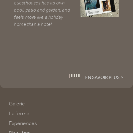
guesthouses has its own
ou
pool, patio and garden, and
Tu
feels more like a holiday
gr
home than a hotel.
1
2
3
4
5
EN SAVOIR PLUS >
Galerie
La ferme
Expériences
Bien-être